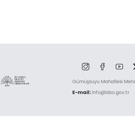
Gümüşsuyu Mahallesi Mete 
E-mail:
info@idso.gov.tr