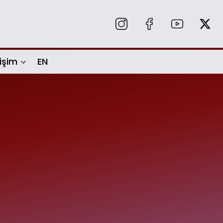
tişim
EN