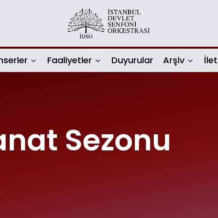
nserler
Faaliyetler
Duyurular
Arşiv
İle
anat Sezonu