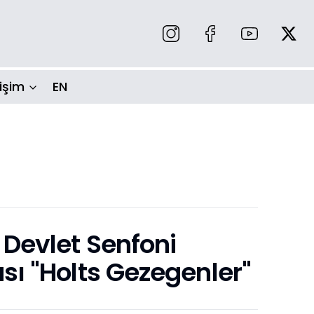
tişim
EN
 Devlet Senfoni
sı "Holts Gezegenler"