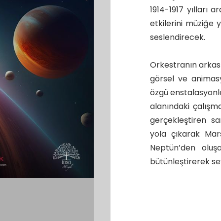
1914-1917 yılları a
etkilerini müziğe 
seslendirecek.
Orkestranın arkası
görsel ve animasy
özgü enstalasyonla
alanındaki çalışma
gerçekleştiren s
yola çıkarak Mar
Neptün’den oluş
bütünleştirerek se