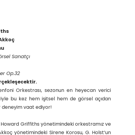
iths
Akkoç
su
örsel Sanatçı
er Op.32
rçekleşecektir.
enfoni Orkestrası, sezonun en heyecan verici
riyle bu kez hem işitsel hem de görsel açıdan
r deneyim vaat ediyor!
ef Howard Griffiths yönetimindeki orkestramız ve
Akkoç yönetimindeki Sirene Korosu, G. Holst’un