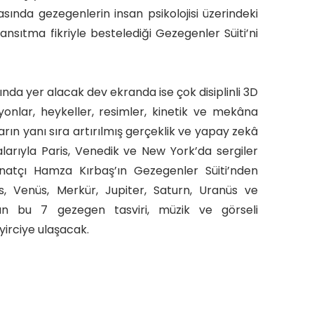
rasında gezegenlerin insan psikolojisi üzerindeki
yansıtma fikriyle bestelediği Gezegenler Süiti’ni
nda yer alacak dev ekranda ise çok disiplinli 3D
onlar, heykeller, resimler, kinetik ve mekâna
rın yanı sıra artırılmış gerçeklik ve yapay zekâ
larıyla Paris, Venedik ve New York’da sergiler
anatçı Hamza Kırbaş’ın Gezegenler Süiti’nden
s, Venüs, Merkür, Jupiter, Saturn, Uranüs ve
an bu 7 gezegen tasviri, müzik ve görseli
yirciye ulaşacak.