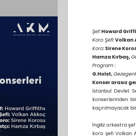
Şef:
Howard Griff
Koro Şefi:
Volkan 
Koro:
Sirene Koro
Hamza Kırbaş,
G
Program :
G.Holst,
Gezegenl
Konser arasız ge
İstanbul Devlet S
konserlerinden bi
kaçırılmayacak bi
İngiliz orkestra ş
koro şefi Volkan 