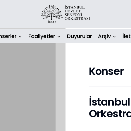
nserler
Faaliyetler
Duyurular
Arşiv
İle
Konser
İstanbul
Orkestra